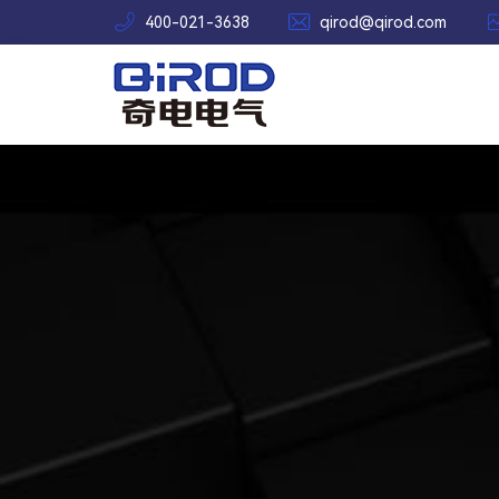


400-021-3638
qirod@qirod.com