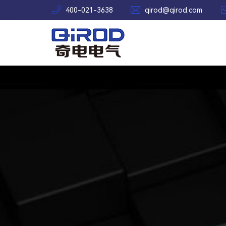


400-021-3638
qirod@qirod.com