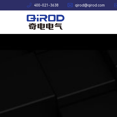


400-021-3638
qirod@qirod.com