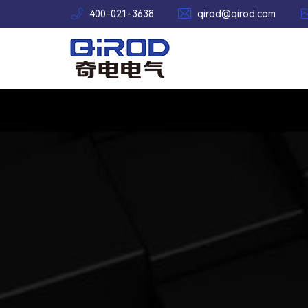


400-021-3638
qirod@qirod.com